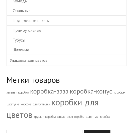
Комоды
Овальные
Подарочные пакеты
Прямоугольные
Тубусы
Шляпные
Упаковка для цветов
Метки товаров
коробка-ваза
коробка-конус
зеленая коробка
коробка-
коробки для
шкатулка
коробка для бутылки
цветов
круглая коробка
фиолетовая коробка
шляпная коробка