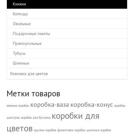
Книжки
Комоды
Овальные
Подарочные пакеты
Прямоугольные
Тубусы
Шляпные
Упаковка для цветов
Метки товаров
коробка-ваза
коробка-конус
зеленая коробка
коробка-
коробки для
шкатулка
коробка для бутылки
цветов
круглая коробка
фиолетовая коробка
шляпная коробка