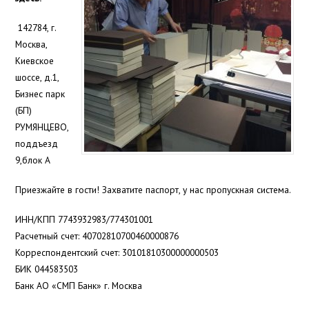
142784, г.
Москва,
Киевское
шоссе, д.1,
Бизнес парк
(БП)
РУМЯНЦЕВО,
поддъезд
9,блок А
Приезжайте в гости! Захватите паспорт, у нас пропускная система.
ИНН/КПП 7743932983/774301001
Расчетный счет: 40702810700460000876
Корреспондентский счет: 30101810300000000503
БИК 044583503
Банк АО «СМП Банк» г. Москва