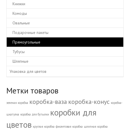
Книжки
Комоды
Овальные
Подарочные пакеты
Прямоугольные
Тубусы
Шляпные
Упаковка для цветов
Метки товаров
коробка-ваза
коробка-конус
зеленая коробка
коробка-
коробки для
шкатулка
коробка для бутылки
цветов
круглая коробка
фиолетовая коробка
шляпная коробка