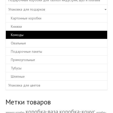
Подарочные коробки для fashion индустрии, шуб и платьев
Упаковка для подарков
Картонные коробки
Книжки
Комоды
Овальные
Подарочные пакеты
Прямоугольные
Тубусы
Шляпные
Упаковка для цветов
Метки товаров
коробка-ваза
коробка-конус
зеленая коробка
коробка-