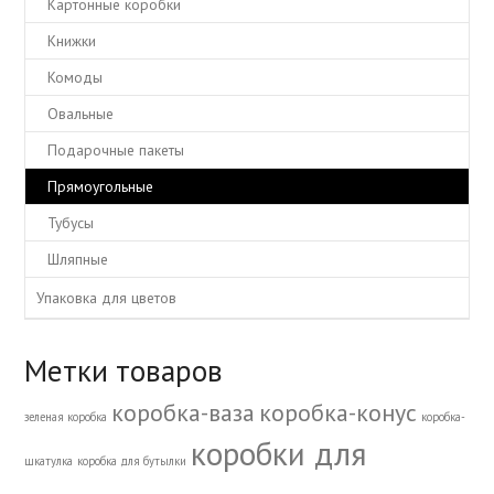
Картонные коробки
Книжки
Комоды
Овальные
Подарочные пакеты
Прямоугольные
Тубусы
Шляпные
Упаковка для цветов
Метки товаров
коробка-ваза
коробка-конус
зеленая коробка
коробка-
коробки для
шкатулка
коробка для бутылки