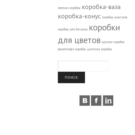
коробка-ваза
зеленая коробка
коробка-конус
коробка-шкатулка
коробки
коробка для бутылки
для цветов
круглая коробка
фиолетовая коробка
шляпная коробка