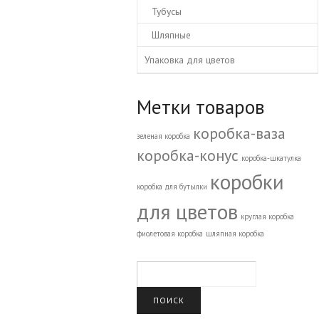
Тубусы
Шляпные
Упаковка для цветов
Метки товаров
коробка-ваза
зеленая коробка
коробка-конус
коробка-шкатулка
коробки
коробка для бутылки
для цветов
круглая коробка
фиолетовая коробка
шляпная коробка