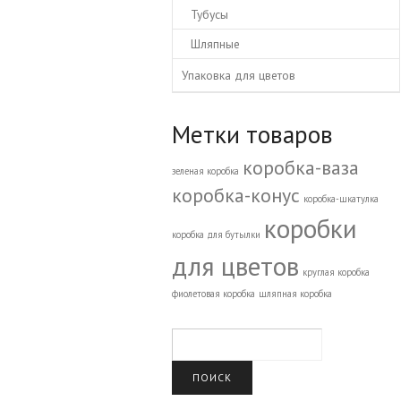
Тубусы
Шляпные
Упаковка для цветов
Метки товаров
коробка-ваза
зеленая коробка
коробка-конус
коробка-шкатулка
коробки
коробка для бутылки
для цветов
круглая коробка
фиолетовая коробка
шляпная коробка