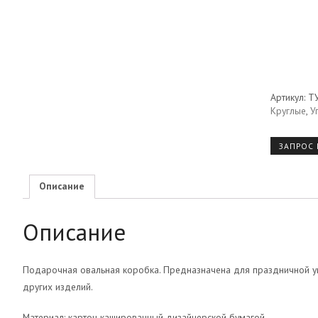
Артикул:
ТУ
Круглые
,
У
ЗАПРОС
Описание
Описание
Подарочная овальная коробка. Предназначена для праздничной упа
других изделий.
Материал: картон кашированный дизайнерской бумагой.