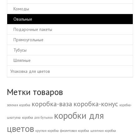
Комоды
Овальные
Подарочные пакеты
Прямоугольные
Тубусы
Шляпные
Упаковка для цветов
Метки товаров
коробка-ваза
коробка-конус
зеленая коробка
коробка-
коробки для
шкатулка
коробка для бутылки
цветов
круглая коробка
фиолетовая коробка
шляпная коробка