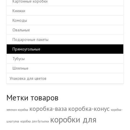
Картонные коробки
Книжки
Комоды
Овальные
Подарочные пакеты
Прямоугольные
Тубусы
Шляпные
Упаковка для цветов
Метки товаров
коробка-ваза
коробка-конус
зеленая коробка
коробка-
коробки для
шкатулка
коробка для бутылки